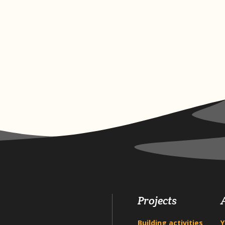
Projects
Building activities
Y